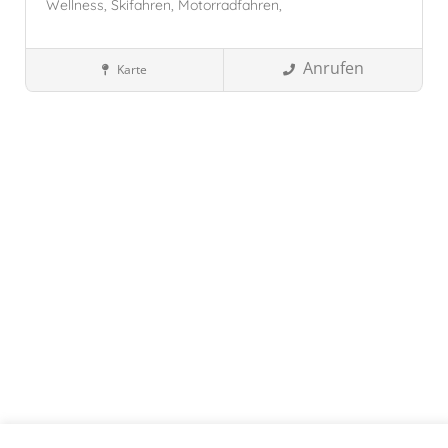
Wellness,
Skifahren,
Motorradfahren,
Anrufen
Karte
Wellnesshotels
Zams, Österreich
Zams
Tirol
Österreich
Tirol, Österreich