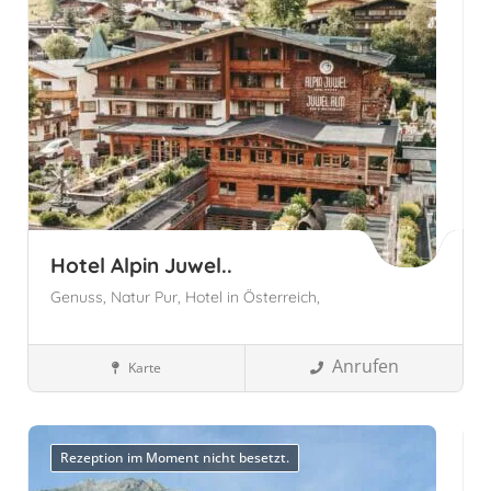
Hotel Alpin Juwel..
Genuss,
Natur Pur,
Hotel in Österreich,
Anrufen
Karte
Wellnesshotels
Österreich
Salzburg, Österreich
Saalbach-
Hinterglemm, Österreich
Rezeption im Moment nicht besetzt.