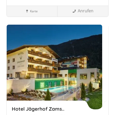
Anrufen
Karte
Wellnesshotels
Tirol, Österreich
Tirol
Österreich
Sölden,
Österreich
Hotel Jägerhof Zams..