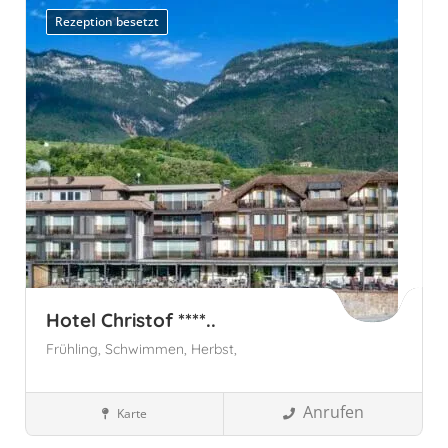
Rezeption besetzt
Hotel Christof ****..
Frühling,
Schwimmen,
Herbst,
Anrufen
Karte
Wellnesshotels
Südtirol, Italien
Eppan an der Weinstraße,