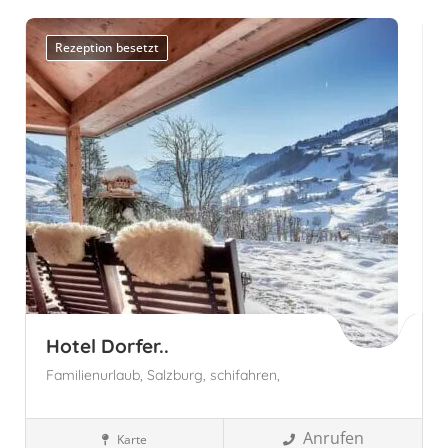
Autonome Provinz Bozen - Südtirol
Rezeption besetzt
Hotel Dorfer..
Familienurlaub,
Salzburg,
schifahren,
Anrufen
Karte
Familienhotels