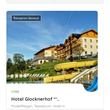
Großarl, Österreich
Österreich
Salzburg,
Österreich
Rezeption besetzt
€€
€€
Hotel Glocknerhof **..
Modellfliegen,
Tepidarium,
Hotel in