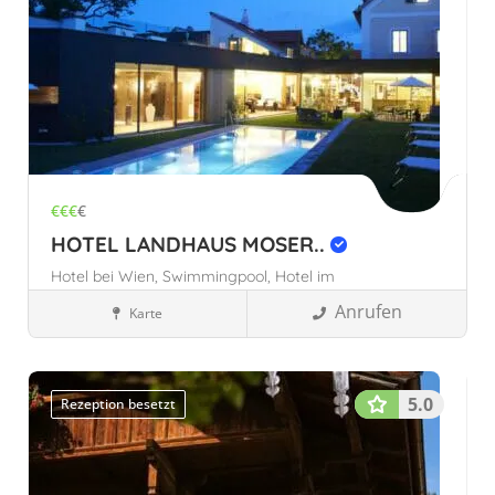
€€€
€
HOTEL LANDHAUS MOSER..
Hotel bei Wien,
Swimmingpool,
Hotel im
Wienerwald,
Anrufen
Karte
Stadthotels
Gumpoldskirchen, Österreich
Österreich
5.0
Rezeption besetzt