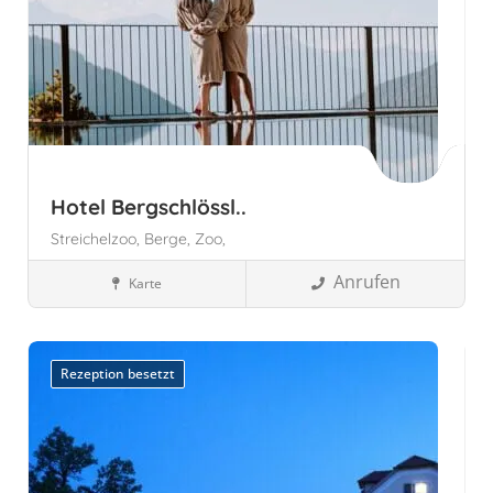
Hotel Bergschlössl..
Streichelzoo,
Berge,
Zoo,
Anrufen
Karte
Familienhotels
Luson, Autonome Provinz Bozen - Südtirol
Südtirol, Italien
Rezeption besetzt