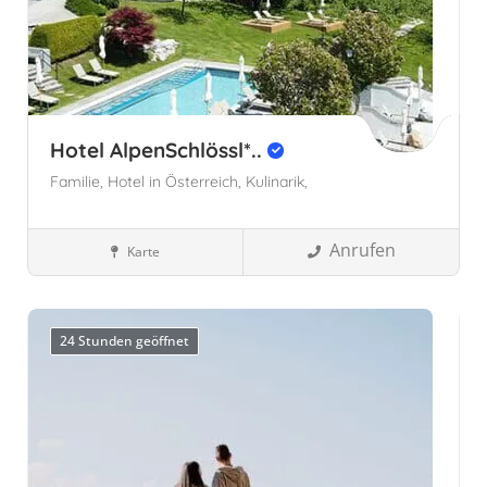
Hotel AlpenSchlössl*..
Familie,
Hotel in Österreich,
Kulinarik,
Anrufen
Karte
Familienhotels
Tirol
Söll, Österreich
Österreich
Tirol,
Österreich
24 Stunden geöffnet