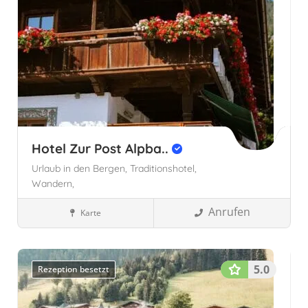
Hotel Zur Post Alpba..
Urlaub in den Bergen,
Traditionshotel,
Wandern,
Anrufen
Karte
Familienhotels
Alpbach
Alpbach, Österreich
Tirol
Österreich
Tirol, Österreich
5.0
Rezeption besetzt