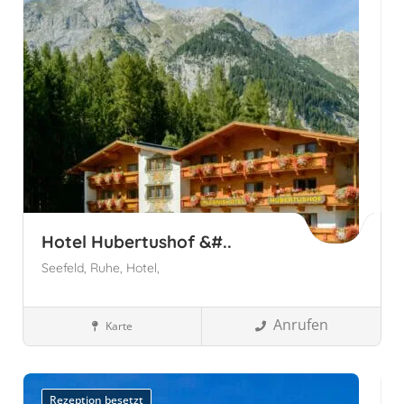
Hotel Hubertushof &#..
Seefeld,
Ruhe,
Hotel,
Anrufen
Karte
Wellnesshotels
Tirol
Österreich
Tirol, Österreich
Leutasch,
Österreich
Rezeption besetzt