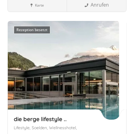
Österreich,
Anrufen
Karte
Österreich
Kärnten, Österreich
Wellnesshotels
Rezeption besetzt
die berge lifestyle ..
Lifestyle,
Soelden,
Wellnesshotel,