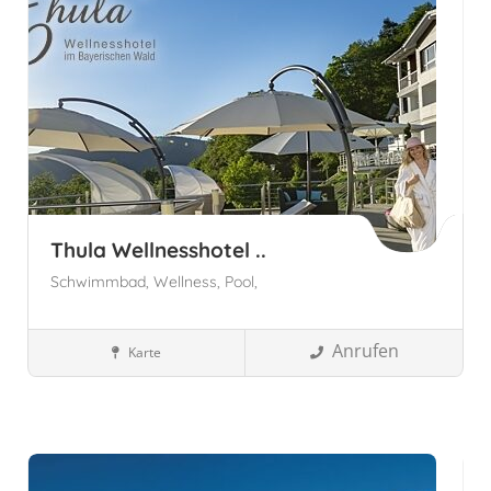
Thula Wellnesshotel ..
Schwimmbad,
Wellness,
Pool,
Anrufen
Karte
Wellnesshotels
Bayern, Deutschland
Lalling, Deutschland