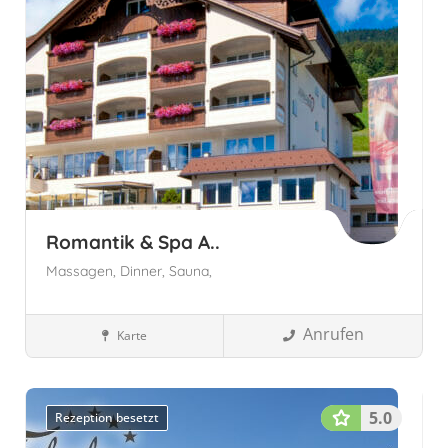
Romantik & Spa A..
Massagen,
Dinner,
Sauna,
Anrufen
Karte
Wellnesshotels
Ladis, Österreich
Tirol
Österreich
Tirol,
Österreich
5.0
Rezeption besetzt