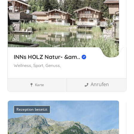
INNs HOLZ Natur- &am..
Wellness,
Sport,
Genuss,
Anrufen
Karte
Wellnesshotels
Österreich
Oberösterreich, Österreich
Rezeption besetzt