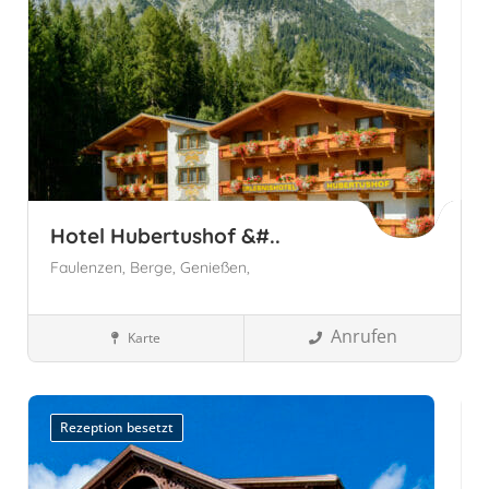
Hotel Hubertushof &#..
Faulenzen,
Berge,
Genießen,
Anrufen
Karte
Wellnesshotels
Tirol
Österreich
Tirol, Österreich
Leutasch,
Österreich
Rezeption besetzt