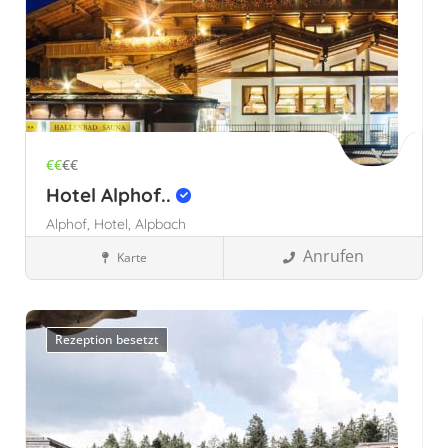
€€
€€
Hotel Alphof..
Alphof,
Hotel,
Alpbach
Anrufen
Karte
Familienhotels
Alpbach, Österreich
Österreich
Tirol,
Österreich
Rezeption besetzt