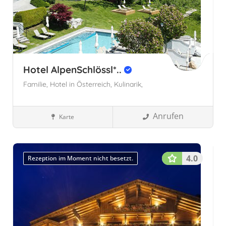
Hotel AlpenSchlössl*..
Familie,
Hotel in Österreich,
Kulinarik,
Anrufen
Karte
Familienhotels
Tirol
Söll, Österreich
Österreich
Tirol,
Österreich
4.0
Rezeption im Moment nicht besetzt.