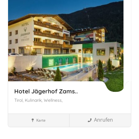
Hotel Jägerhof Zams..
Tirol,
Kulinarik,
Wellness,
Anrufen
Karte
Wellnesshotels
Zams, Österreich
Zams
Tirol
Österreich
Tirol, Österreich