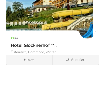
€€
€€
Hotel Glocknerhof **..
Österreich,
Dampfbad,
Winter,
Anrufen
Karte
Österreich
Kärnten, Österreich
Wellnesshotels