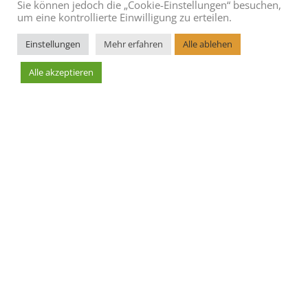
Sie können jedoch die „Cookie-Einstellungen“ besuchen,
um eine kontrollierte Einwilligung zu erteilen.
Einstellungen
Mehr erfahren
Alle ablehen
Alle akzeptieren
Leaflet
AGBs
Blog
Cookie Richtlinie
Datenschutzerklärung
Hoteleintrag erstellen
Impressum
Kontakt
Sitemap