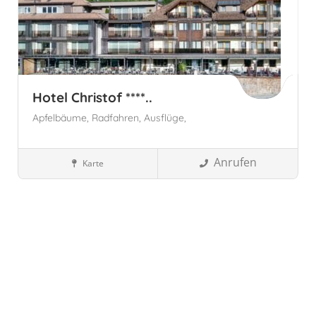
Hotel Christof ****..
Apfelbäume,
Radfahren,
Ausflüge,
Anrufen
Karte
Wellnesshotels
Südtirol, Italien
Eppan an der Weinstraße,
Autonome Provinz Bozen - Südtirol