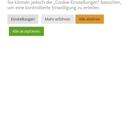
Sie können jedoch die „Cookie-Einstellungen“ besuchen,
um eine kontrollierte Einwilligung zu erteilen.
Einstellungen
Mehr erfahren
Alle ablehen
Alle akzeptieren
Leaflet
AGBs
Blog
Cookie Richtlinie
Datenschutzerklärung
Hoteleintrag erstellen
Impressum
Kontakt
Sitemap