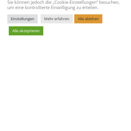
Sie können jedoch die „Cookie-Einstellungen“ besuchen,
um eine kontrollierte Einwilligung zu erteilen.
Einstellungen
Mehr erfahren
Alle ablehen
Alle akzeptieren
Leaflet
AGBs
Blog
Cookie Richtlinie
Datenschutzerklärung
Hoteleintrag erstellen
Impressum
Kontakt
Sitemap