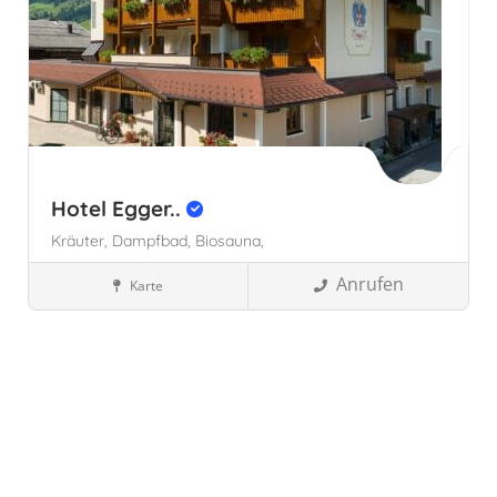
Hotel Egger..
Kräuter,
Dampfbad,
Biosauna,
Anrufen
Karte
Familienhotels
Großarl, Österreich
Österreich
Salzburg,
Österreich