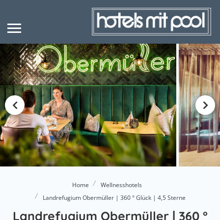
Home
Wellnesshotels
Landrefugium Obermüller | 360 ° Glück | 4,5 Sterne
Landrefugium Obermüller | 360 °