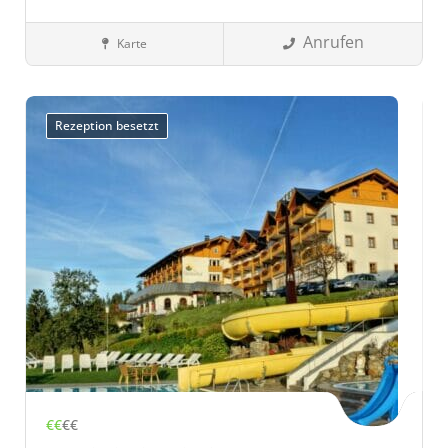
Anrufen
Karte
Wellnesshotels
Tirol, Österreich
Lienz, Österreich
Tirol
Österreich
Rezeption besetzt
€€
€€