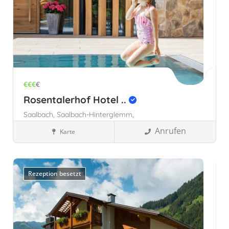
€€€
€
Rosentalerhof Hotel ..
Saalbach,
Saalbach-Hinterglemm,
Hinterglemm,
Anrufen
Karte
Familienhotels
Österreich
Saalbach-Hinterglemm,
Österreich
Rezeption besetzt