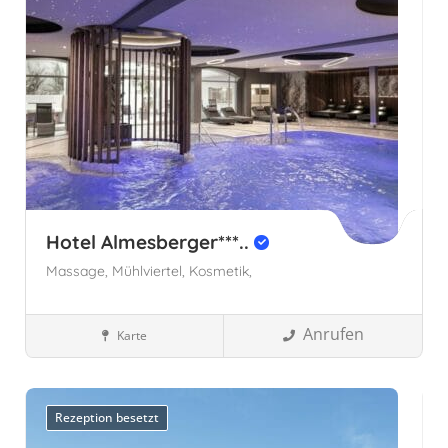
Hotel Almesberger***..
Massage,
Mühlviertel,
Kosmetik,
Anrufen
Karte
Wellnesshotels
Österreich
Oberösterreich, Österreich
Rezeption besetzt