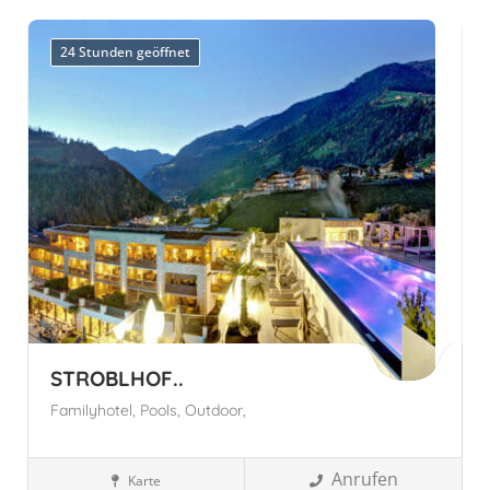
24 Stunden geöffnet
STROBLHOF..
Familyhotel,
Pools,
Outdoor,
Anrufen
Karte
Wellnesshotels