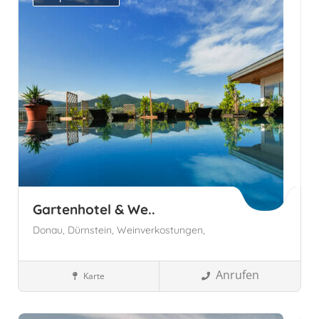
1
Gartenhotel & We..
Donau,
Dürnstein,
Weinverkostungen,
Anrufen
Karte
Wellnesshotels
Österreich
Dürnstein, Österreich