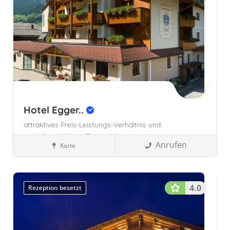
Hotel Egger..
attraktives Preis-Leistungs-Verhältnis und
gute Ausstattung,
Gast- und
Anrufen
Karte
Familienfreundlichkeit,
Gruppenspeziallist
Familienhotels
für Jung und alt,
Großarl, Österreich
Österreich
Salzburg,
Österreich
4.0
Rezeption besetzt