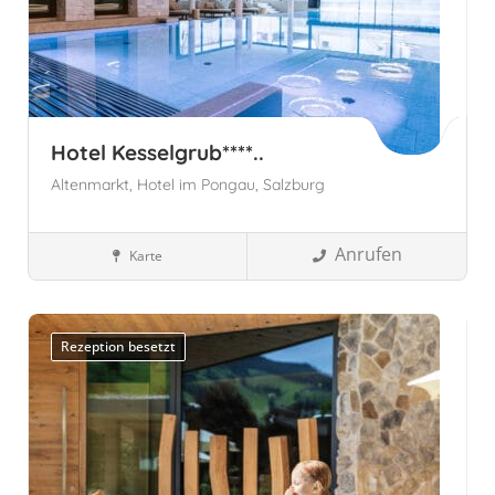
Hotel Kesselgrub****..
Altenmarkt,
Hotel im Pongau,
Salzburg
Anrufen
Karte
Salzburg, Österreich
Familienhotels
Rezeption besetzt