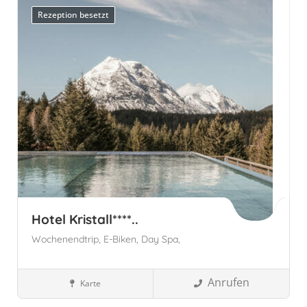
Rezeption besetzt
Hotel Kristall****..
Wochenendtrip,
E-Biken,
Day Spa,
Anrufen
Karte
Tirol
Österreich
Tirol, Österreich
Wellnesshotels