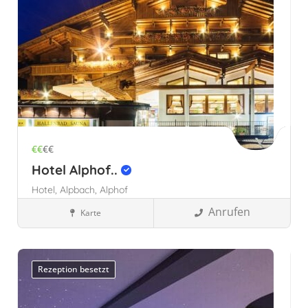
€€
€€
Hotel Alphof..
Hotel,
Alpbach,
Alphof
Anrufen
Karte
Familienhotels
Alpbach, Österreich
Österreich
Tirol,
Österreich
Rezeption besetzt