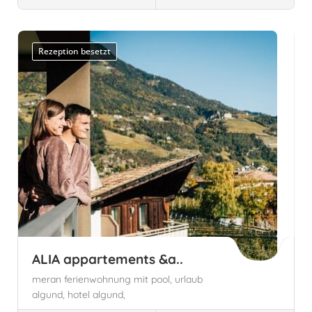
Südtirol, Italien
Sankt Leonhard in Passeier,
Autonome Provinz Bozen - Südtirol
Rezeption besetzt
ALIA appartements &a..
meran ferienwohnung mit pool,
urlaub
algund,
hotel algund,