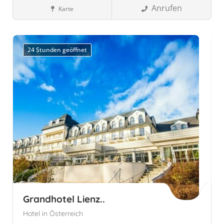
Anrufen
Karte
Wellnesshotels
Südtirol, Italien
Algund, Autonome Provinz
Bozen - Südtirol
24 Stunden geöffnet
Grandhotel Lienz..
Hotel in Österreich