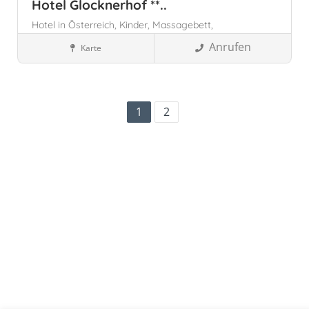
Hotel Glocknerhof **..
Hotel in Österreich,
Kinder,
Massagebett,
Anrufen
Karte
Österreich
Kärnten, Österreich
Wellnesshotels
1
2