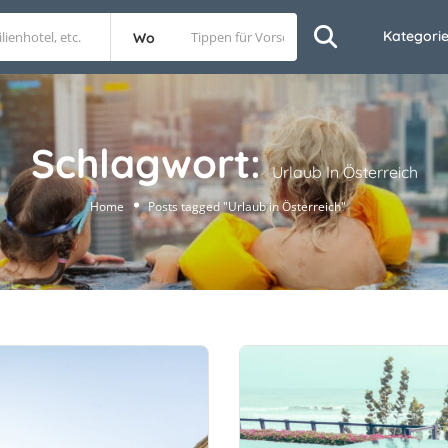
Kategori
Wo
Schlagwort:
Urlaub In Österreich
Home
Posts tagged "Urlaub in Österreich"