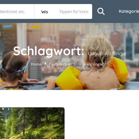
Kategori
Wo
Schlagwort:
Urlaub Als Single
Home
Posts tagged "Urlaub als single"