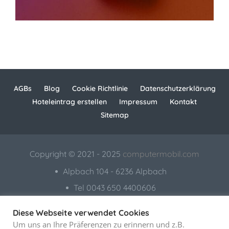
AGBs
Blog
Cookie Richtlinie
Datenschutzerklärung
Hoteleintrag erstellen
Impressum
Kontakt
Sitemap
Copyright © 2021 - 2025
computermobil.com
Alpbach 104 - 6236 Alpbach
Tel 0043 650 4400606
Mastodon
|
|
|
Webkatalog
Diese Webseite verwendet Cookies
Um uns an Ihre Präferenzen zu erinnern und z.B.