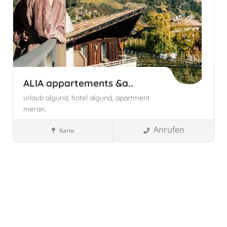
ALIA appartements &a..
urlaub algund,
hotel algund,
apartment
meran,
Anrufen
Karte
Wellnesshotels
Südtirol, Italien
Algund, Autonome Provinz
Bozen - Südtirol