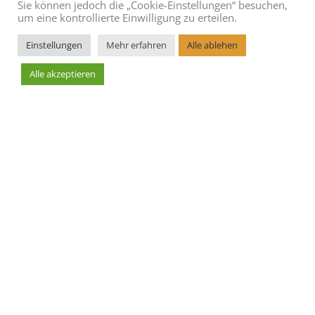
Sie können jedoch die „Cookie-Einstellungen“ besuchen,
um eine kontrollierte Einwilligung zu erteilen.
Einstellungen
Mehr erfahren
Alle ablehen
Alle akzeptieren
Leaflet
AGBs
Blog
Cookie Richtlinie
Datenschutzerklärung
Hoteleintrag erstellen
Impressum
Kontakt
Sitemap