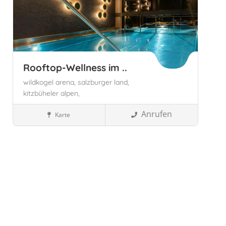
Rooftop-Wellness im ..
wildkogel arena,
salzburger land,
kitzbüheler alpen,
Anrufen
Karte
Designer Hotels
Neukirchen am Großvenediger,
Österreich
Österreich
Salzburg, Österreich
Speichern