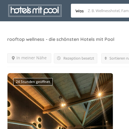
Was
rooftop wellness
- die schönsten Hotels mit Pool
In meiner Nähe
Rezeption besetzt
Sortieren n
24 Stunden geöffnet