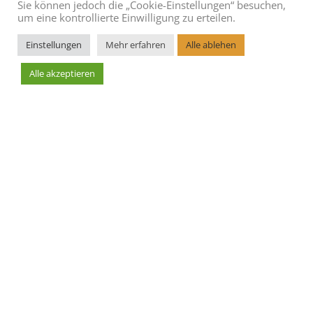
Sie können jedoch die „Cookie-Einstellungen“ besuchen,
um eine kontrollierte Einwilligung zu erteilen.
Einstellungen
Mehr erfahren
Alle ablehen
Alle akzeptieren
Leaflet
AGBs
Blog
Cookie Richtlinie
Datenschutzerklärung
Hoteleintrag erstellen
Impressum
Kontakt
Sitemap