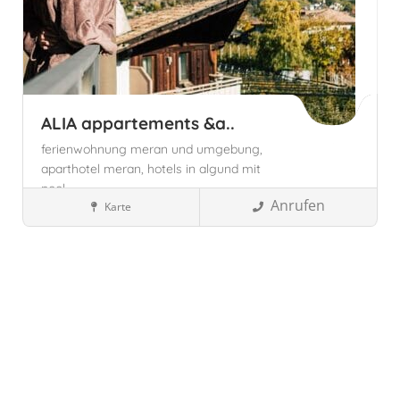
ALIA appartements &a..
ferienwohnung meran und umgebung,
aparthotel meran,
hotels in algund mit
pool,
Anrufen
Karte
Wellnesshotels
Südtirol, Italien
Algund, Autonome Provinz
Bozen - Südtirol