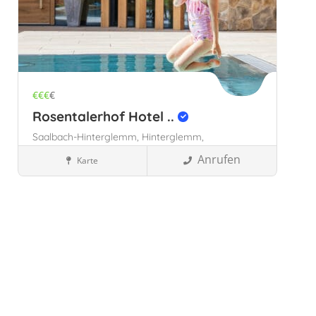
€€€
€
Rosentalerhof Hotel ..
Saalbach-Hinterglemm,
Hinterglemm,
Home of lässig,
Anrufen
Karte
Familienhotels
Österreich
Saalbach-Hinterglemm,
Österreich
Speichern