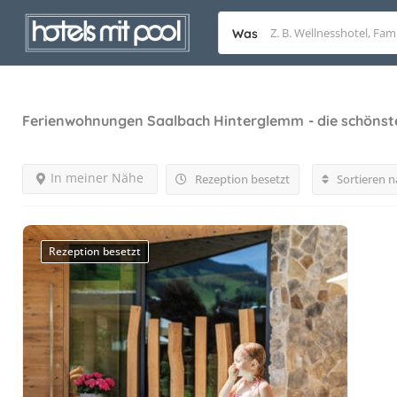
Was
Ferienwohnungen Saalbach Hinterglemm
- die schönst
In meiner Nähe
Rezeption besetzt
Sortieren n
Rezeption besetzt