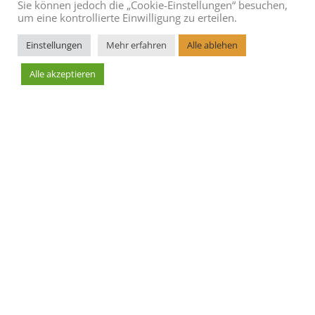
Sie können jedoch die „Cookie-Einstellungen“ besuchen,
um eine kontrollierte Einwilligung zu erteilen.
Einstellungen
Mehr erfahren
Alle ablehen
Alle akzeptieren
Leaflet
AGBs
Blog
Cookie Richtlinie
Datenschutzerklärung
Hoteleintrag erstellen
Impressum
Kontakt
Sitemap