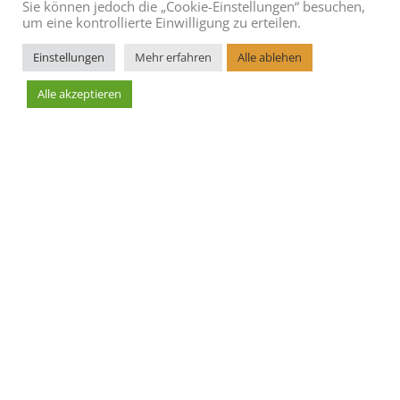
Sie können jedoch die „Cookie-Einstellungen“ besuchen,
um eine kontrollierte Einwilligung zu erteilen.
Einstellungen
Mehr erfahren
Alle ablehen
Alle akzeptieren
Leaflet
AGBs
Blog
Cookie Richtlinie
Datenschutzerklärung
Hoteleintrag erstellen
Impressum
Kontakt
Sitemap