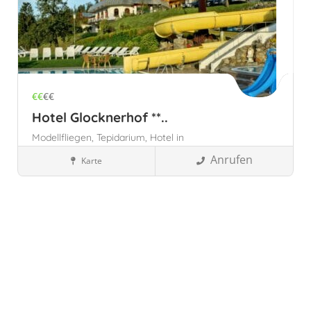
€€
€€
Hotel Glocknerhof **..
Modellfliegen,
Tepidarium,
Hotel in
Österreich,
Anrufen
Karte
Österreich
Kärnten, Österreich
Wellnesshotels